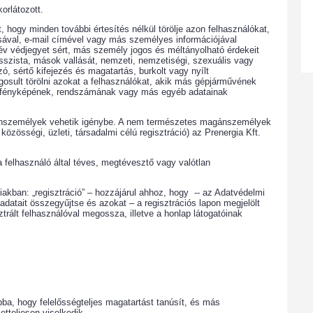
orlátozott.
, hogy minden további értesítés nélkül törölje azon felhasználókat,
ával, e-mail címével vagy más személyes információjával
név védjegyet sért, más személy jogos és méltányolható érdekeit
asszista, mások vallását, nemzeti, nemzetiségi, szexuális vagy
zó, sértő kifejezés és magatartás, burkolt vagy nyílt
osult törölni azokat a felhasználókat, akik más gépjárművének
 fényképének, rendszámának vagy más egyéb adatainak
ánszemélyek vehetik igénybe. A nem természetes magánszemélyek
 közösségi, üzleti, társadalmi célú regisztráció) az Prenergia Kft.
a felhasználó által téves, megtévesztő vagy valótlan
biakban: „regisztráció” – hozzájárul ahhoz, hogy -- az Adatvédelmi
datait összegyűjtse és azokat – a regisztrációs lapon megjelölt
trált felhasználóval megossza, illetve a honlap látogatóinak
ba, hogy felelősségteljes magatartást tanúsít, és más
etteljesen viselkedik.