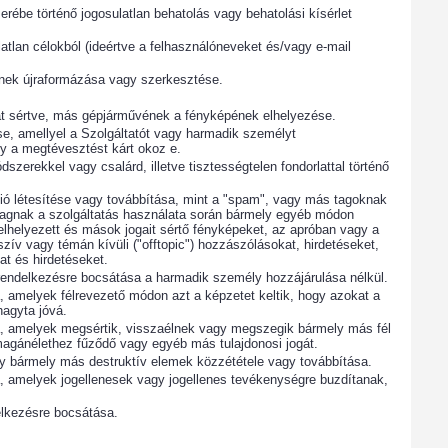
rébe történő jogosulatlan behatolás vagy behatolási kísérlet
atlan célokból (ideértve a felhasználóneveket és/vagy e-mail
ének újraformázása vagy szerkesztése.
at sértve, más gépjárművének a fényképének elhelyezése.
e, amellyel a Szolgáltatót vagy harmadik személyt
gy a megtévesztést kárt okoz e.
zerekkel vagy csalárd, illetve tisztességtelen fondorlattal történő
ó létesítése vagy továbbítása, mint a "spam", vagy más tagoknak
i tagnak a szolgáltatás használata során bármely egyéb módon
 elhelyezett és mások jogait sértő fényképeket, az apróban vagy a
zív vagy témán kívüli ("offtopic") hozzászólásokat, hirdetéseket,
at és hirdetéseket.
endelkezésre bocsátása a harmadik személy hozzájárulása nélkül.
 amelyek félrevezető módon azt a képzetet keltik, hogy azokat a
hagyta jóvá.
, amelyek megsértik, visszaélnek vagy megszegik bármely más fél
magánélethez fűződő vagy egyéb más tulajdonosi jogát.
vagy bármely más destruktív elemek közzététele vagy továbbítása.
 amelyek jogellenesek vagy jogellenes tevékenységre buzdítanak,
elkezésre bocsátása.