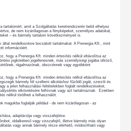
 a tartalomért, amit a Szolgáltatás keretrendszerén belül elhelyez
deértve, de nem kizárólagosan a fényképeket, személyes adatokat,
teket – és bármely tartalom következményeit is.
k által rendelkezésre bocsátott tartalmakat. A Prenergia Kft., mint
tt információért.
z, hogy a Prenergia Kft. minden értesítés nélkül eltávolítsa az
öntési jogkörében jogellenesnek, más személyiségi jogába ütköző,
tsértőnek, rágalmazónak, obszcénnek vagy egyébként
z, hogy a Prenergia Kft. minden értesítés nélkül eltávolítsa az
szegik bármely fél szellemi alkotáshoz fűződő jogát, szerzői és
y a jelen felhasználási feltételekben foglalt rendelkezéseket,
álysértés elkövetésére felhívnak vagy azt tartalmaznak. Ezekben
és nélkül törölheti a felhasználót.
ek magukba foglalják például - de nem kizárólagosan - az
ítása, adaptációja vagy visszafejtése.
obot, oldalkereső vagy visszafejtő, illetve bármely más olyan
gáltatás vagy annak bármely része elérhető, módosítható vagy