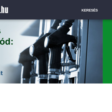
KERESÉS