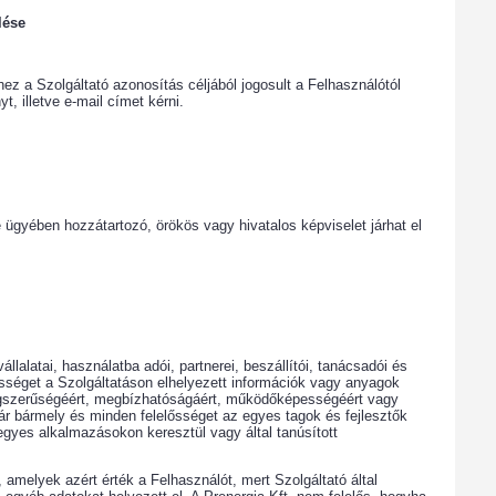
lése
hez a Szolgáltató azonosítás céljából jogosult a Felhasználótól
, illetve e-mail címet kérni.
ügyében hozzátartozó, örökös vagy hivatalos képviselet járhat el
llalatai, használatba adói, partnerei, beszállítói, tanácsadói és
sséget a Szolgáltatáson elhelyezett információk vagy anyagok
, jogszerűségéért, megbízhatóságáért, működőképességéért vagy
izár bármely és minden felelősséget az egyes tagok és fejlesztők
 egyes alkalmazásokon keresztül vagy által tanúsított
, amelyek azért érték a Felhasználót, mert Szolgáltató által