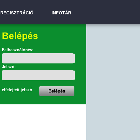
REGISZTRÁCIÓ
INFOTÁR
Belépés
Felhasználónév:
Jelszó:
elfelejtett jelszó