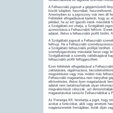
A Felhasználó jogosult a gépjárművéről fén
között tulajdoni, használati, haszonélvezeti,
Amennyiben ez a jogviszony már nem áll fen
Feltételek elfogadásával kijelenti, hogy az 
például, ha az ezt igazoló iratok másolatát 
a Szolgáltató ezt vitatja, a Szolgáltató jogo
azonosításra a Felhasználót felhívni. Ennek
adatait, illetve a felhasználói profilt törölni.
A Szolgáltató jogosult a Felhasználó személ
felhívja. Ha a Felhasználó személyazonossá
a Szolgáltató felhasználói profilját törölheti
személyigazolvány másolatát faxon vagy levé
Szolgáltatónak a személy valódiságával kap
felhasználói profilt felfüggesztheti.
Ezen feltételek elfogadásával a Felhasznál
zaklatására, rágalmazásra, becsületsértés
megsértésére vagy más módon más felhaszn
Felhasználó magatartása nem irányulhat g
elkövetésére, illetve ilyen magatartások b
adatok nem tartalmazhatnak olyan informá
megvalósítását célozzák, azt demonstrálják
magatartásokat tanúsító Felhasználókat a Pre
Az Prenergia Kft. fenntartja a jogot, hogy t
azokat a funkciókat, akik vagy amelyek has
magánüzenetek formájában, listák útján va