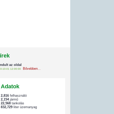
írek
indult az oldal
Bővebben...
0-10-01 12:00:00
Adatok
2,816
felhasználó
2,154
jármű
22,568
tankolás
832,729
liter üzemanyag