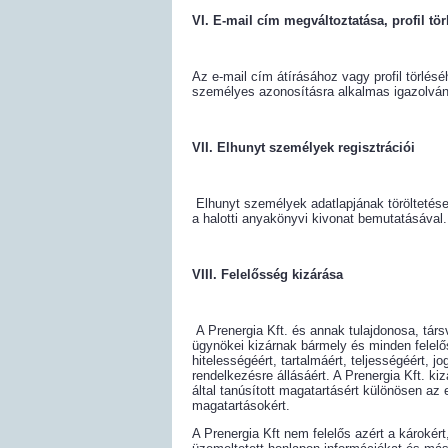
VI. E-mail cím megváltoztatása, profil tör
Az e-mail cím átírásához vagy profil törlésé
személyes azonosításra alkalmas igazolványt
VII. Elhunyt személyek regisztrációi
Elhunyt személyek adatlapjának töröltetése 
a halotti anyakönyvi kivonat bemutatásával.
VIII. Felelősség kizárása
A Prenergia Kft. és annak tulajdonosa, társvá
ügynökei kizárnak bármely és minden felelő
hitelességéért, tartalmáért, teljességéért
rendelkezésre állásáért. A Prenergia Kft. k
által tanúsított magatartásért különösen az
magatartásokért.
A Prenergia Kft nem felelős azért a károkért