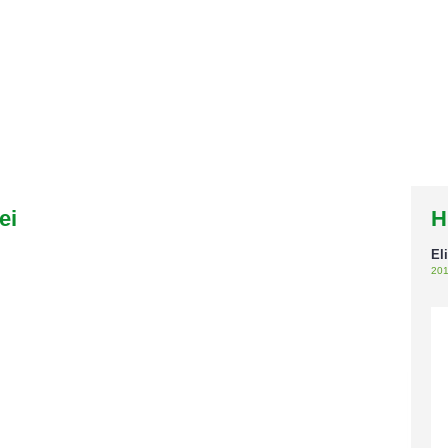
ei
H
El
201