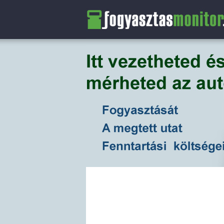
FogyasztasMonitor