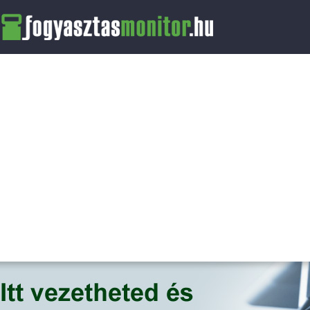
FogyasztasMonitor