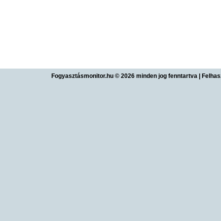
Fogyasztásmonitor.hu © 2026 minden jog fenntartva
|
Felhas