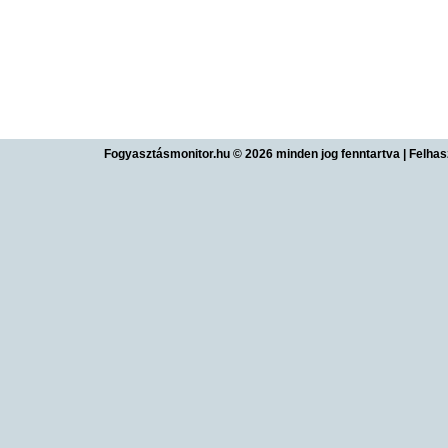
Fogyasztásmonitor.hu © 2026 minden jog fenntartva
|
Felhas