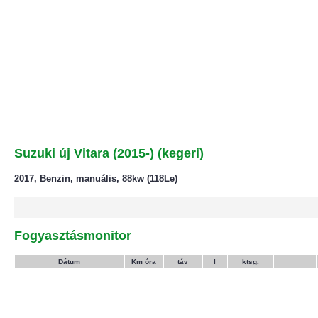
Suzuki új Vitara (2015-) (kegeri)
2017, Benzin, manuális, 88kw (118Le)
Fogyasztásmonitor
Dátum
Km óra
táv
l
ktsg.