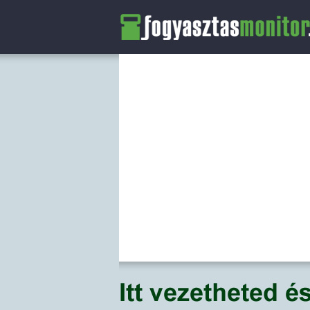
FogyasztasMonitor