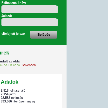
Felhasználónév:
Jelszó:
elfelejtett jelszó
írek
indult az oldal
Bővebben...
0-10-01 12:00:00
Adatok
2,816
felhasználó
2,154
jármű
22,582
tankolás
833,066
liter üzemanyag