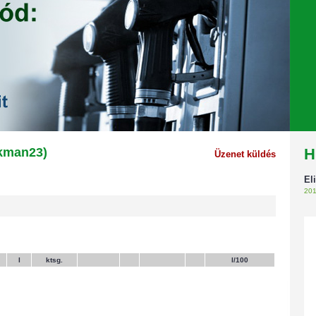
rkman23)
H
Üzenet küldés
El
201
l
ktsg.
l/100