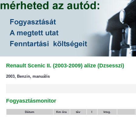
Renault Scenic II. (2003-2009) alize (Dzsesszi)
2003, Benzin, manuális
Fogyasztásmonitor
Dátum
Km óra
táv
l
ktsg.