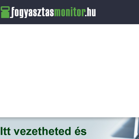
FogyasztasMonitor