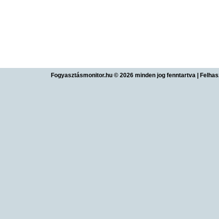
Fogyasztásmonitor.hu © 2026 minden jog fenntartva
|
Felhas