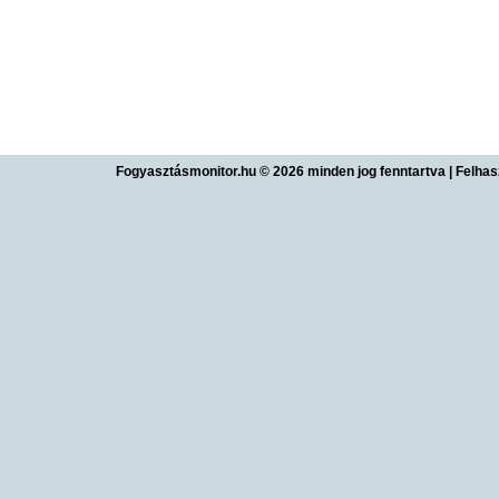
Fogyasztásmonitor.hu © 2026 minden jog fenntartva
|
Felhas