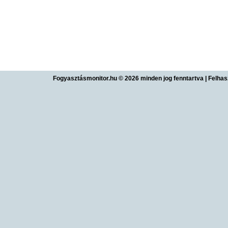
Fogyasztásmonitor.hu © 2026 minden jog fenntartva
|
Felhas