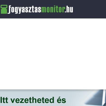
FogyasztasMonitor