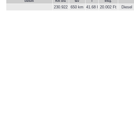
Dátum
Km óra
táv
l
ktsg.
230.922
650 km
41.68 l
20.002 Ft
Diesel