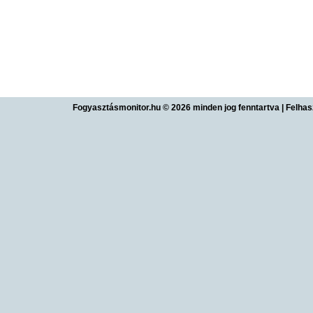
Fogyasztásmonitor.hu © 2026 minden jog fenntartva
|
Felhas