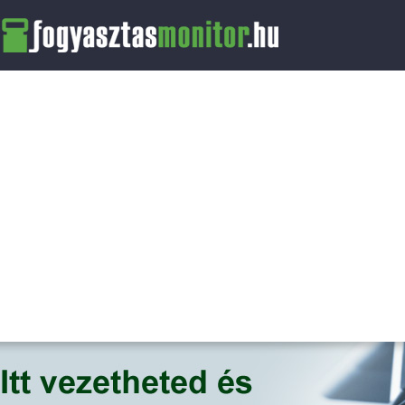
FogyasztasMonitor