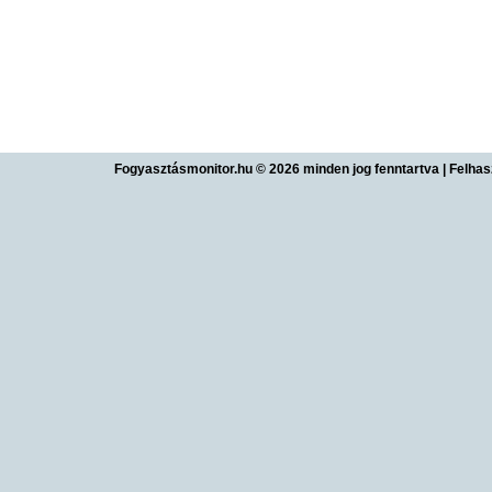
Fogyasztásmonitor.hu © 2026 minden jog fenntartva
|
Felhas