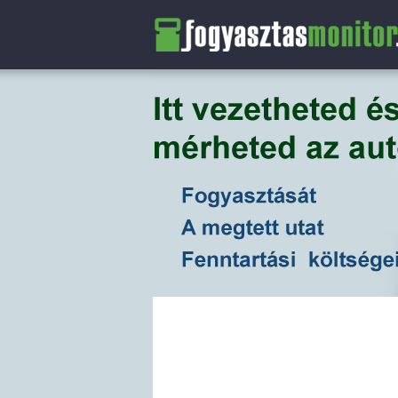
FogyasztasMonitor