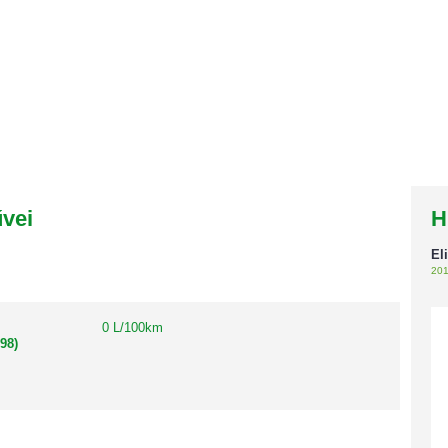
űvei
H
El
201
0 L/100km
98)