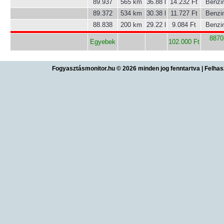
89.937
565 km
36.88 l
14.232 Ft
Benzi
89.372
534 km
30.38 l
11.727 Ft
Benzi
88.838
200 km
29.22 l
9.084 Ft
Benzi
8870
Egyebek
102.000 Ft
Fogyasztásmonitor.hu © 2026 minden jog fenntartva
|
Felhas