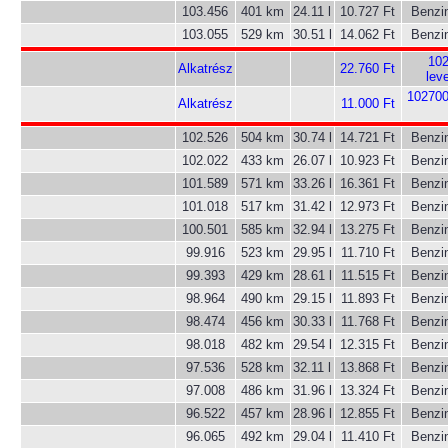
103.456
401 km
24.11 l
10.727 Ft
Benzi
103.055
529 km
30.51 l
14.062 Ft
Benzi
102
Alkatrész
22.760 Ft
lev
102700
Alkatrész
11.000 Ft
102.526
504 km
30.74 l
14.721 Ft
Benzi
102.022
433 km
26.07 l
10.923 Ft
Benzi
101.589
571 km
33.26 l
16.361 Ft
Benzi
101.018
517 km
31.42 l
12.973 Ft
Benzi
100.501
585 km
32.94 l
13.275 Ft
Benzi
99.916
523 km
29.95 l
11.710 Ft
Benzi
99.393
429 km
28.61 l
11.515 Ft
Benzi
98.964
490 km
29.15 l
11.893 Ft
Benzi
98.474
456 km
30.33 l
11.768 Ft
Benzi
98.018
482 km
29.54 l
12.315 Ft
Benzi
97.536
528 km
32.11 l
13.868 Ft
Benzi
97.008
486 km
31.96 l
13.324 Ft
Benzi
96.522
457 km
28.96 l
12.855 Ft
Benzi
96.065
492 km
29.04 l
11.410 Ft
Benzi