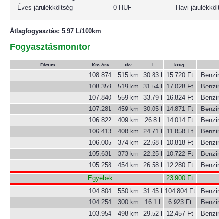
Éves járulékköltség
0 HUF
Havi járulékköl
Átlagfogyasztás: 5.97 L/100km
Fogyasztásmonitor
Dátum
Km óra
táv
l
ktsg.
108.874
515 km
30.83 l
15.720 Ft
Benzi
108.359
519 km
31.54 l
17.028 Ft
Benzi
107.840
559 km
33.79 l
16.824 Ft
Benzi
107.281
459 km
30.05 l
14.871 Ft
Benzi
106.822
409 km
26.8 l
14.014 Ft
Benzi
106.413
408 km
24.71 l
11.858 Ft
Benzi
106.005
374 km
22.68 l
10.818 Ft
Benzi
105.631
373 km
22.25 l
10.722 Ft
Benzi
105.258
454 km
26.58 l
12.280 Ft
Benzi
Egyebek
23.900 Ft
104.804
550 km
31.45 l
104.804 Ft
Benzi
104.254
300 km
16.1 l
6.923 Ft
Benzi
103.954
498 km
29.52 l
12.457 Ft
Benzi