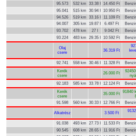
95.573
532 km
33.38 l
14.450 Ft
Benzi
95.041
515 km
30.94 l
10.950 Ft
Benzi
94.526
519 km
33.16 l
11.109 Ft
Benzi
94.007
305 km
19.87 l
6.497 Ft
Benzi
93.702
478 km
27 l
9.042 Ft
Benzi
93.224
483 km
29.35 l
10.592 Ft
Benzi
92
Olaj
36.319 Ft
lev
csere
92.741
558 km
30.46 l
11.328 Ft
Benzi
Kerék
92450
26.000 Ft
csere
nyá
92.183
585 km
33.78 l
12.124 Ft
Benzi
Kerék
91840 
35.000 Ft
csere
91.598
560 km
30.33 l
12.766 Ft
Benzi
9132
Alkatrész
3.500 Ft
91.038
493 km
27.73 l
11.533 Ft
Benzi
90.545
608 km
28.65 l
11.916 Ft
Benzi