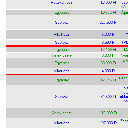
Pótalkaltrész
13.000 Ft
cso
káb
Egyebek
10.672 Ft
Ápr
Szervíz
217.500 Ft
m
E
Alkatrész
6.000 Ft
Szervíz
8.690 Ft
TPM
Egyebek
12.100 Ft
Má
Kerék csere
8.000 Ft
Nyár
4 d
Egyebek
30.000 Ft
Alkatrész
4.000 Ft
Febru
Egyebek
12.146 Ft
53
hűt
Szervíz
84.500 Ft
akku
bo
1
Kerék csere
115.000 Ft
Zenc
Alkatrész
197.000 Ft