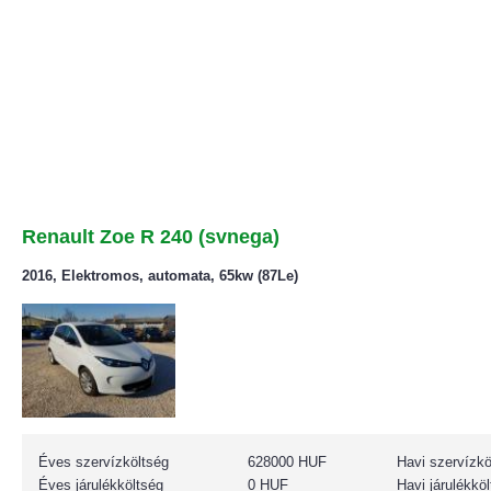
Renault Zoe R 240 (svnega)
2016, Elektromos, automata, 65kw (87Le)
Éves szervízköltség
628000 HUF
Havi szervízkö
Éves járulékköltség
0 HUF
Havi járulékkö