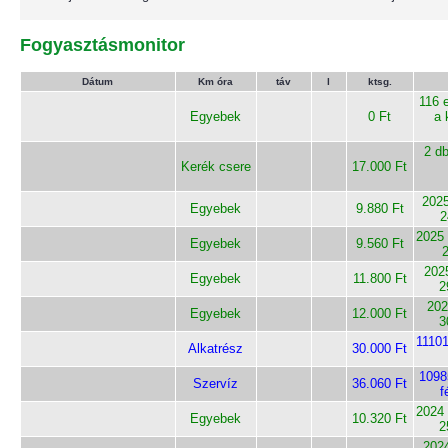
Fogyasztásmonitor
Dátum
Km óra
táv
l
ktsg.
116 
Egyebek
0 Ft
a 
2 db
Kerék csere
17.000 Ft
2025
Egyebek
9.880 Ft
2
2025 
Egyebek
9.560 Ft
202
Egyebek
11.800 Ft
2
202
Egyebek
12.000 Ft
3
11101
Alkatrész
30.000 Ft
1098
Szervíz
36.060 Ft
f
2024 
Egyebek
10.320 Ft
2
202