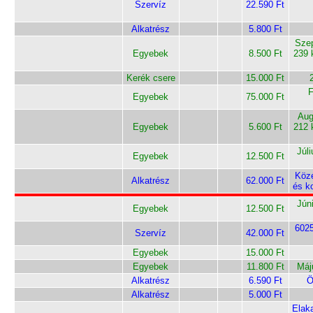
Szervíz
22.590 Ft
Alkatrész
5.800 Ft
Szep
Egyebek
8.500 Ft
239 
Kerék csere
15.000 Ft
F
Egyebek
75.000 Ft
Aug
Egyebek
5.600 Ft
212 
Júl
Egyebek
12.500 Ft
Közé
Alkatrész
62.000 Ft
és k
Jún
Egyebek
12.500 Ft
602
Szervíz
42.000 Ft
Egyebek
15.000 Ft
Egyebek
11.800 Ft
Máj
Alkatrész
6.590 Ft
Ö
Alkatrész
5.000 Ft
Elak