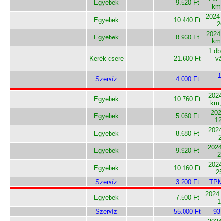
Egyebek
9.520 Ft
km
2024 
Egyebek
10.440 Ft
2
2024
Egyebek
8.960 Ft
km
1 db
Kerék csere
21.600 Ft
vá
1
Szervíz
4.000 Ft
2024
Egyebek
10.760 Ft
km,
202
Egyebek
5.060 Ft
12
2024
Egyebek
8.680 Ft
2024
Egyebek
9.920 Ft
2
2024
Egyebek
10.160 Ft
2
Szervíz
3.200 Ft
TPM
2024 
Egyebek
7.500 Ft
1
Szervíz
55.000 Ft
93