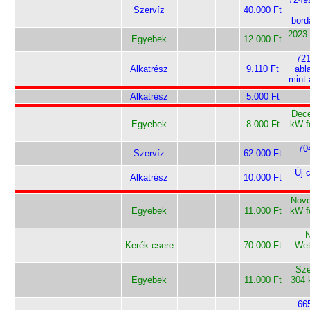
Szervíz
40.000 Ft
bord
2023 
Egyebek
12.000 Ft
721
Alkatrész
9.110 Ft
abl
mint 
Alkatrész
5.000 Ft
Dece
Egyebek
8.000 Ft
kW f
70
Szervíz
62.000 Ft
Új 
Alkatrész
10.000 Ft
Nove
Egyebek
11.000 Ft
kW f
N
Kerék csere
70.000 Ft
Wet
Sze
Egyebek
11.000 Ft
304 
66