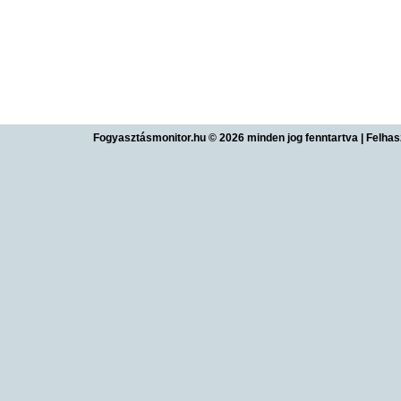
Fogyasztásmonitor.hu © 2026 minden jog fenntartva
|
Felhas