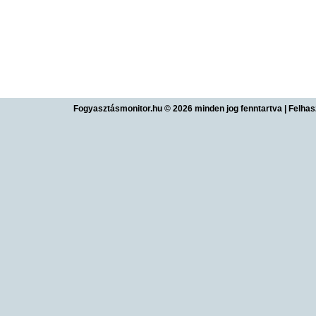
Fogyasztásmonitor.hu © 2026 minden jog fenntartva
|
Felhas