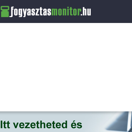
FogyasztasMonitor