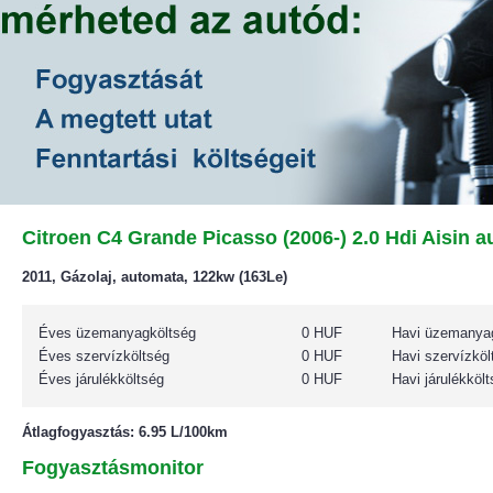
Citroen C4 Grande Picasso (2006-) 2.0 Hdi Aisin au
2011, Gázolaj, automata, 122kw (163Le)
Éves üzemanyagköltség
0 HUF
Havi üzemanya
Éves szervízköltség
0 HUF
Havi szervízköl
Éves járulékköltség
0 HUF
Havi járulékköl
Átlagfogyasztás: 6.95 L/100km
Fogyasztásmonitor