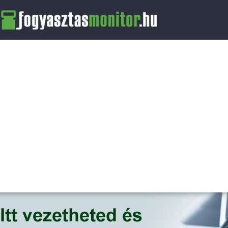
FogyasztasMonitor