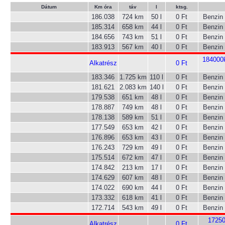
Dátum
Km óra
táv
l
ktsg.
186.038
724 km
50 l
0 Ft
Benzin
185.314
658 km
44 l
0 Ft
Benzin
184.656
743 km
51 l
0 Ft
Benzin
183.913
567 km
40 l
0 Ft
Benzin
184000
Alkatrész
0 Ft
183.346
1.725 km
110 l
0 Ft
Benzin
181.621
2.083 km
140 l
0 Ft
Benzin
179.538
651 km
48 l
0 Ft
Benzin
178.887
749 km
48 l
0 Ft
Benzin
178.138
589 km
51 l
0 Ft
Benzin
177.549
653 km
42 l
0 Ft
Benzin
176.896
653 km
43 l
0 Ft
Benzin
176.243
729 km
49 l
0 Ft
Benzin
175.514
672 km
47 l
0 Ft
Benzin
174.842
213 km
17 l
0 Ft
Benzin
174.629
607 km
48 l
0 Ft
Benzin
174.022
690 km
44 l
0 Ft
Benzin
173.332
618 km
41 l
0 Ft
Benzin
172.714
543 km
49 l
0 Ft
Benzin
17250
Alkatrész
0 Ft