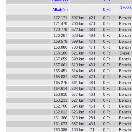
170000
Alkatrész
0 Ft
172.171
692 km
42 l
0 Ft
Benzin
171.479
700 km
47 l
0 Ft
Benzin
170.779
572 km
38 l
0 Ft
Benzin
170.207
628 km
49 l
0 Ft
Benzin
169.579
699 km
47 l
0 Ft
Benzin
168.880
700 km
47 l
0 Ft
Benzin
168.180
521 km
40 l
0 Ft
Diesel
167.659
598 km
44 l
0 Ft
Benzin
167.061
610 km
43 l
0 Ft
Benzin
166.451
614 km
46 l
0 Ft
Benzin
165.837
562 km
42 l
0 Ft
Benzin
165.275
661 km
48 l
0 Ft
Benzin
164.614
704 km
47 l
0 Ft
Benzin
163.910
677 km
43 l
0 Ft
Benzin
163.233
527 km
40 l
0 Ft
Benzin
162.706
694 km
46 l
0 Ft
Benzin
162.012
626 km
40 l
0 Ft
Benzin
161.386
313 km
28 l
0 Ft
Benzin
161.073
687 km
43 l
0 Ft
Benzin
160.386
100 km
7 l
0 Ft
Benzin