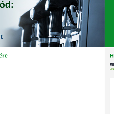
ére
H
El
201