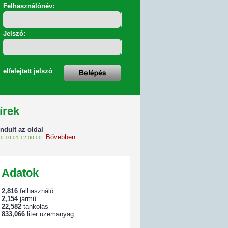
Felhasználónév:
Jelszó:
elfelejtett jelszó
írek
indult az oldal
Bővebben...
0-10-01 12:00:00
Adatok
2,816
felhasználó
2,154
jármű
22,582
tankolás
833,066
liter üzemanyag