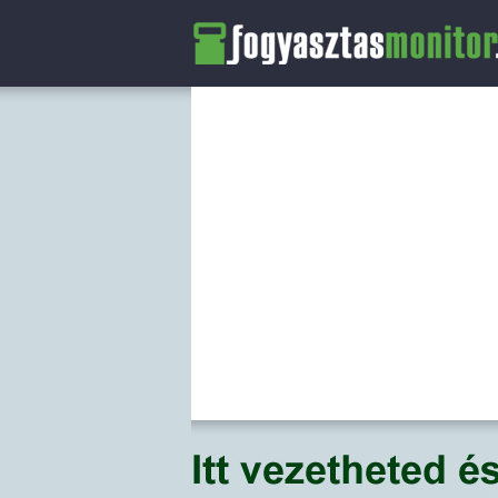
FogyasztasMonitor