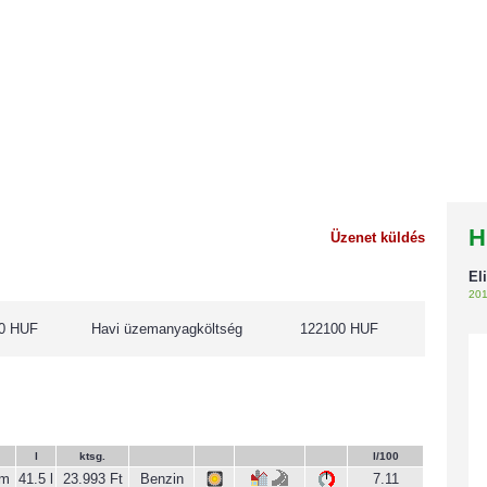
H
Üzenet küldés
El
201
0 HUF
Havi üzemanyagköltség
122100 HUF
l
ktsg.
l/100
km
41.5 l
23.993 Ft
Benzin
7.11