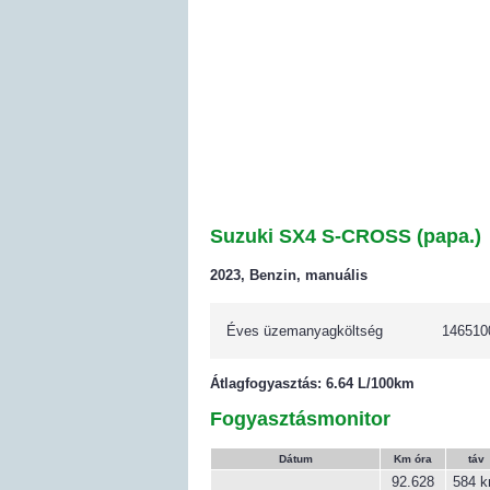
Suzuki SX4 S-CROSS (papa.)
2023, Benzin, manuális
Éves üzemanyagköltség
146510
Átlagfogyasztás: 6.64 L/100km
Fogyasztásmonitor
Dátum
Km óra
táv
92.628
584 