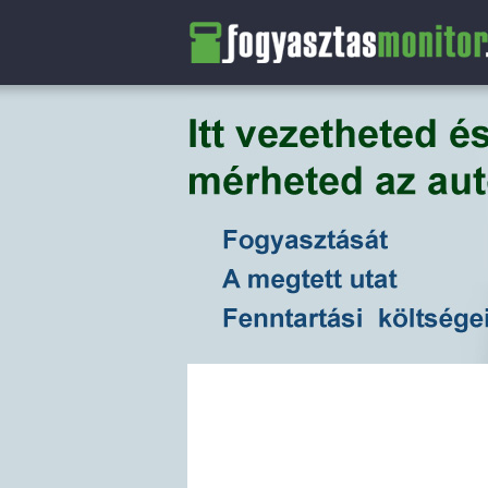
FogyasztasMonitor