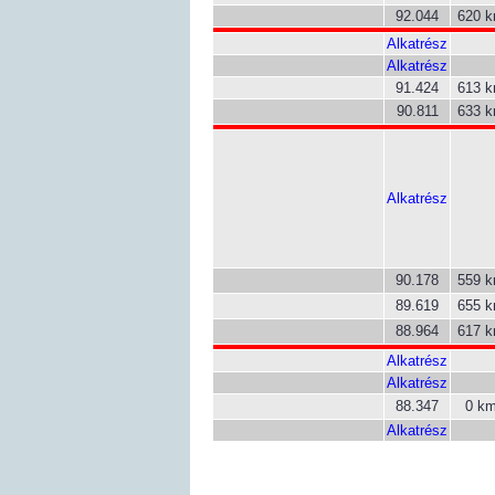
92.044
620 
Alkatrész
Alkatrész
91.424
613 
90.811
633 
Alkatrész
90.178
559 
89.619
655 
88.964
617 
Alkatrész
Alkatrész
88.347
0 k
Alkatrész