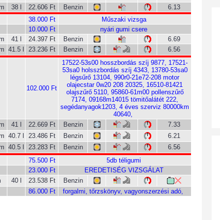
km
38 l
22.606 Ft
Benzin
6.13
38.000 Ft
Műszaki vizsga
10.000 Ft
nyári gumi csere
km
41 l
24.397 Ft
Benzin
6.69
km
41.5 l
23.236 Ft
Benzin
6.56
17522-53s00 hosszbordás szíj 9877, 17521-
53sa0 holsszbordás szíj 4343, 13780-53sa0
légsűrő 13104, 990r0-21e72-208 motor
olajecstar 0w20 208 20325, 16510-81421
102.000 Ft
olajszűrő 5110, 95860-61m00 pollenszűrő
7174, 09168m14015 tömitőalátét 222,
segédanyagok1203, 4 éves szerviz 80000km
40640,
km
41 l
22.669 Ft
Benzin
7.33
km
40.7 l
23.486 Ft
Benzin
6.21
km
40.5 l
23.283 Ft
Benzin
6.56
75.500 Ft
5db téligumi
23.000 Ft
EREDETISÉG VIZSGÁLAT
m
40 l
23.538 Ft
Benzin
86.000 Ft
forgalmi, tőrzskönyv, vagyonszerzési adó,